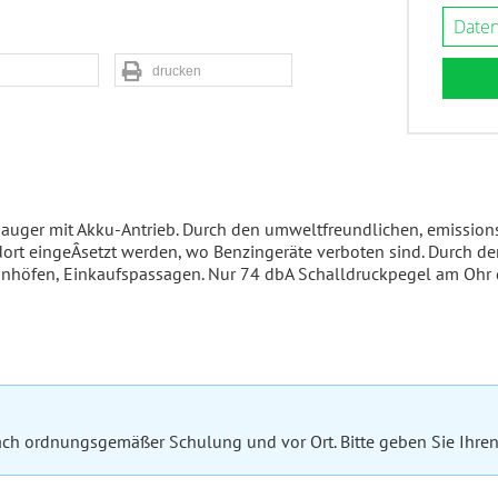
Daten
drucken
lsauger mit Akku-Antrieb. Durch den umweltfreundlichen, emission
t eingeÂ­setzt werden, wo Benzingeräte verboten sind. Durch den 
ahnhöfen, Einkaufspassagen. Nur 74 dbA Schalldruckpegel am Ohr 
h ordnungsgemäßer Schulung und vor Ort. Bitte geben Sie Ihren