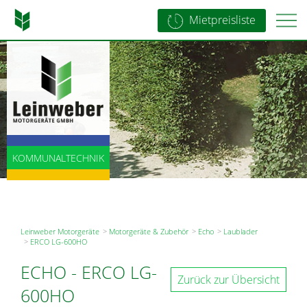
Mietpreisliste
LANDTECHNIK
KOMMUNALTECHNIK
BAUTECHNIK
Leinweber Motorgeräte
Motorgeräte & Zubehör
Echo
Laublader
ERCO LG-600HO
ECHO
-
ERCO LG-
Zurück zur Übersicht
600HO