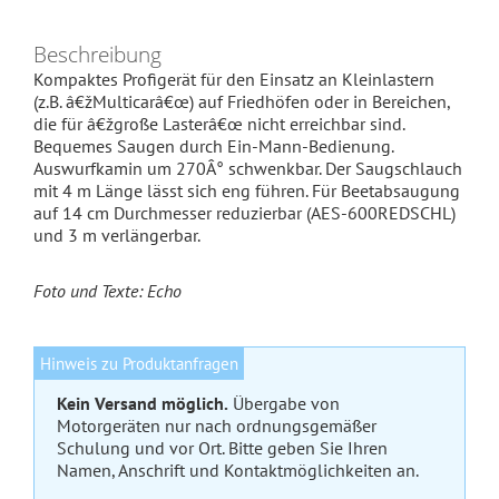
Beschreibung
Kompaktes Profigerät für den Einsatz an Kleinlastern
(z.B. â€žMulticarâ€œ) auf Friedhöfen oder in Bereichen,
die für â€žgroße Lasterâ€œ nicht erreichbar sind.
Bequemes Saugen durch Ein-Mann-Bedienung.
Auswurfkamin um 270Â° schwenkbar. Der Saugschlauch
mit 4 m Länge lässt sich eng führen. Für Beetabsaugung
auf 14 cm Durchmesser reduzierbar (AES-600REDSCHL)
und 3 m verlängerbar.
Foto und Texte: Echo
Hinweis zu Produktanfragen
Kein Versand möglich.
Übergabe von
Motorgeräten nur nach ordnungsgemäßer
Schulung und vor Ort. Bitte geben Sie Ihren
Namen, Anschrift und Kontaktmöglichkeiten an.