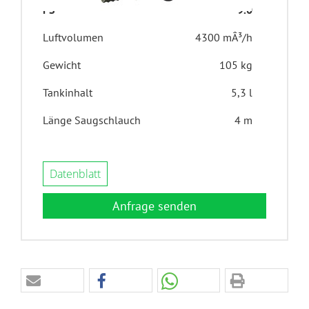
PS
9.0
Luftvolumen
4300 mÂ³/h
Gewicht
105 kg
Tankinhalt
5,3 l
Länge Saugschlauch
4 m
Datenblatt
Anfrage senden