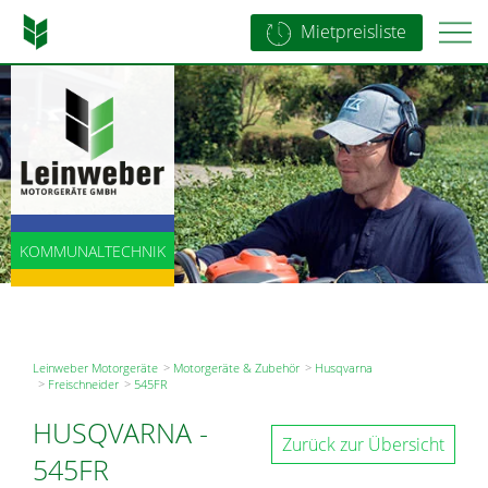
Mietpreisliste
LANDTECHNIK
KOMMUNALTECHNIK
BAUTECHNIK
Leinweber Motorgeräte
Motorgeräte & Zubehör
Husqvarna
Freischneider
545FR
HUSQVARNA
-
Zurück zur Übersicht
545FR